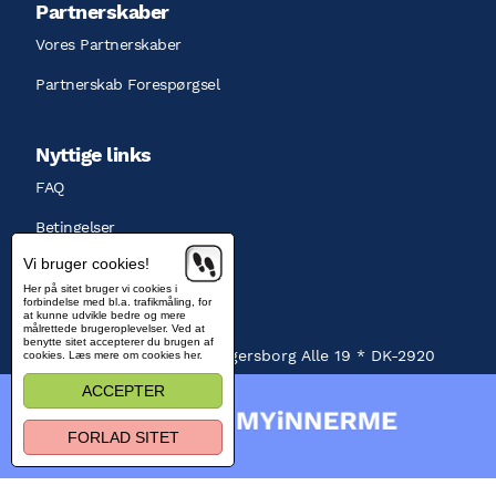
Partnerskaber
Vores Partnerskaber
Partnerskab Forespørgsel
Nyttige links
FAQ
Betingelser
Vi bruger cookies!
Persondatapolitik
Her på sitet bruger vi cookies i
forbindelse med bl.a. trafikmåling, for
Eksterne ressourcer
at kunne udvikle bedre og mere
målrettede brugeroplevelser. Ved at
benytte sitet accepterer du brugen af
MYiNNERME ApS * Jægersborg Alle 19 * DK-2920
cookies. Læs mere om cookies her.
ACCEPTER
Charlottenlund *
hello@MYiNNERME.com
FORLAD SITET