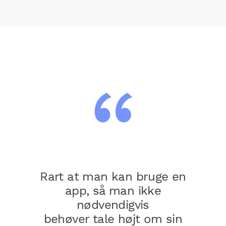
ldigt
ig att
och det
Rart at man kan bruge en
Rart a
äldrar
app, så man ikke
hur jag
nødvendigvis
i s
te.
behøver tale højt om sin
pause