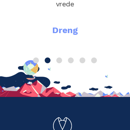
!”
vrede
Dreng
App